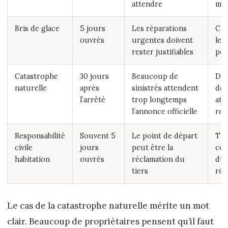
attendre
man
Bris de glace
5 jours
Les réparations
Con
ouvrés
urgentes doivent
les
rester justifiables
pos
Catastrophe
30 jours
Beaucoup de
Déc
naturelle
après
sinistrés attendent
dom
l’arrêté
trop longtemps
att
l’annonce officielle
rec
Responsabilité
Souvent 5
Le point de départ
Tra
civile
jours
peut être la
cou
habitation
ouvrés
réclamation du
du 
tiers
réc
Le cas de la catastrophe naturelle mérite un mot
clair. Beaucoup de propriétaires pensent qu’il faut