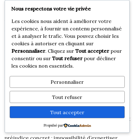
rapide avec pièces provisoires vaut mieux qu’un
Nous respectons votre vie privée
dossier tardif mais bien rangé. Dans la vie réelle,
Les cookies nous aident à améliorer votre
les assureurs gèrent mieux ce qui est signalé tôt,
expérience, à fournir un contenu personnalisé
même avec des informations encore partielles.
et à analyser le trafic. Vous pouvez choisir les
cookies à autoriser en cliquant sur
Personnaliser
. Cliquez sur
Tout accepter
pour
Questions fréquentes
consentir ou sur
Tout refuser
pour décliner
les cookies non essentiels.
Puis-je être indemnisé si j’ai dépassé le
Personnaliser
délai de déclaration ?
Tout refuser
Oui, c’est possible. Un retard ne mène pas
Tout accepter
automatiquement à un refus total. L’assureur doit
Propulsé par
en général montrer que ce retard lui a causé un
préjudice concret : impossibilité d’expertiser