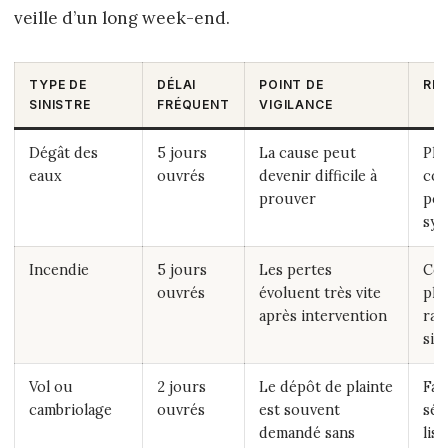
veille d’un long week-end.
TYPE DE
DÉLAI
POINT DE
RÉF
SINISTRE
FRÉQUENT
VIGILANCE
Dégât des
5 jours
La cause peut
Pho
eaux
ouvrés
devenir difficile à
cou
prouver
pos
syn
Incendie
5 jours
Les pertes
Con
ouvrés
évoluent très vite
pho
après intervention
rap
si 
Vol ou
2 jours
Le dépôt de plainte
Fai
cambriolage
ouvrés
est souvent
séc
demandé sans
list